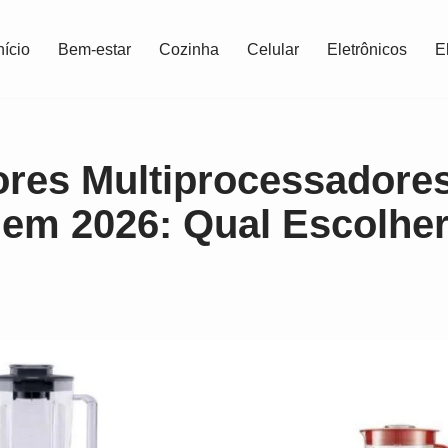
nício
Bem-estar
Cozinha
Celular
Eletrônicos
E
ores Multiprocessadore
 em 2026: Qual Escolhe