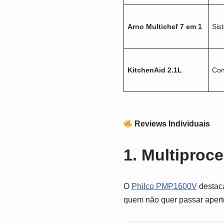
Arno Multichef 7 em 1
Sis
KitchenAid 2.1L
Con
Reviews Individuais
1. Multiproc
O
Philco PMP1600V
destaca
quem não quer passar aperto