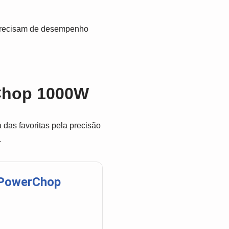
 precisam de desempenho
rChop 1000W
 das favoritas pela precisão
.
r PowerChop