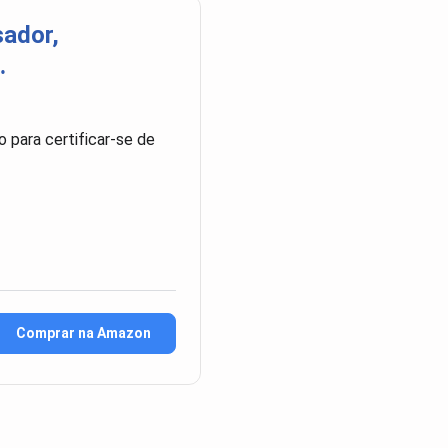
sador,
…
 para certificar-se de
Comprar na Amazon