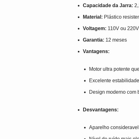
Capacidade da Jarra:
2,
Material:
Plástico resist
Voltagem:
110V ou 220V 
Garantia:
12 meses
Vantagens:
Motor ultra potente qu
Excelente estabilidad
Design moderno com bo
Desvantagens:
Aparelho consideravel
Nível de ruído mais el