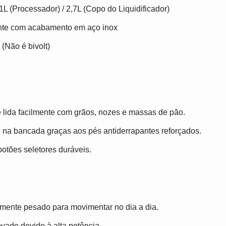
1L (Processador) / 2,7L (Copo do Liquidificador)
ente com acabamento em aço inox
(Não é bivolt)
e lida facilmente com grãos, nozes e massas de pão.
e na bancada graças aos pés antiderrapantes reforçados.
tões seletores duráveis.
mente pesado para movimentar no dia a dia.
evado devido à alta potência.