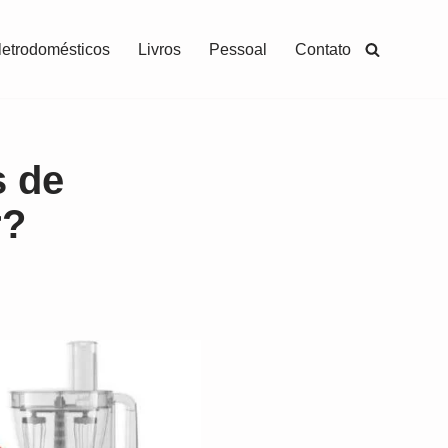
letrodomésticos
Livros
Pessoal
Contato
s de
r?