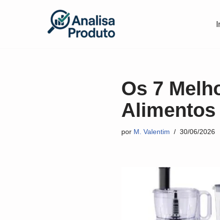
I
Pular
para
o
conteúdo
Os 7 Melh
Alimentos
por
M. Valentim
30/06/2026