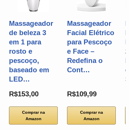
Massageador
Massageador
E
de beleza 3
Facial Elétrico
L
em 1 para
para Pescoço
F
rosto e
e Face –
2
pescoço,
Redefina o
M
baseado em
Cont…
d
LED…
R$153,00
R$109,99
Comprar na
Comprar na
Amazon
Amazon