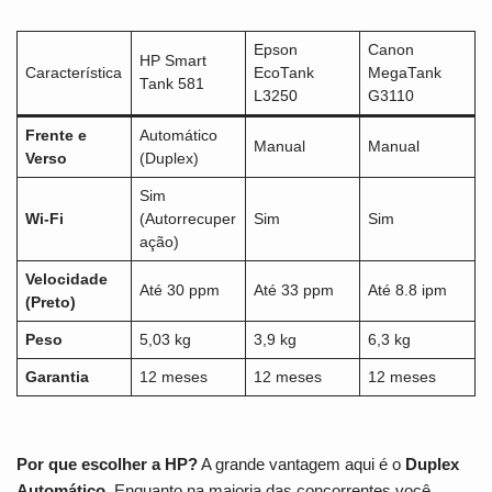
Epson
Canon
HP Smart
Característica
EcoTank
MegaTank
Tank 581
L3250
G3110
Frente e
Automático
Manual
Manual
Verso
(Duplex)
Sim
Wi-Fi
(Autorrecuper
Sim
Sim
ação)
Velocidade
Até 30 ppm
Até 33 ppm
Até 8.8 ipm
(Preto)
Peso
5,03 kg
3,9 kg
6,3 kg
Garantia
12 meses
12 meses
12 meses
Por que escolher a HP?
A grande vantagem aqui é o
Duplex
Automático
. Enquanto na maioria das concorrentes você