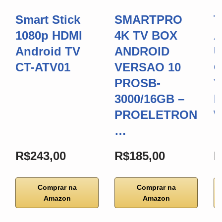
Smart Stick
SMARTPRO
T
1080p HDMI
4K TV BOX
A
Android TV
ANDROID
U
CT-ATV01
VERSAO 10
C
PROSB-
V
3000/16GB –
R
PROELETRON
W
…
R$243,00
R$185,00
R
Comprar na
Comprar na
Amazon
Amazon