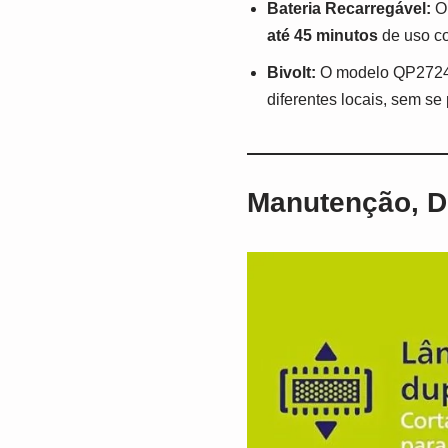
Bateria Recarregável:
O 
até 45 minutos
de uso co
Bivolt:
O modelo QP2724
diferentes locais, sem s
Manutenção, Du