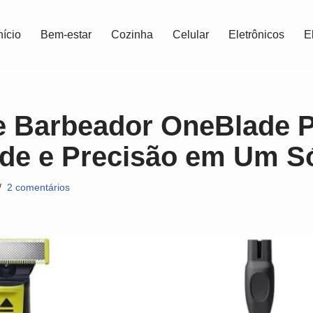
nício
Bem-estar
Cozinha
Celular
Eletrônicos
E
e Barbeador OneBlade Ph
ade e Precisão em Um S
2 comentários