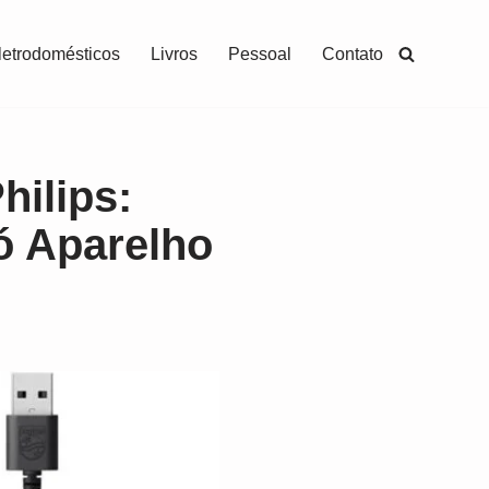
letrodomésticos
Livros
Pessoal
Contato
ilips:
ó Aparelho