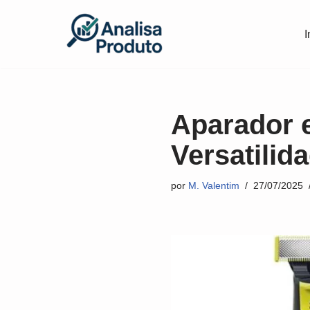
I
Pular
para
o
conteúdo
Aparador 
Versatilid
por
M. Valentim
27/07/2025