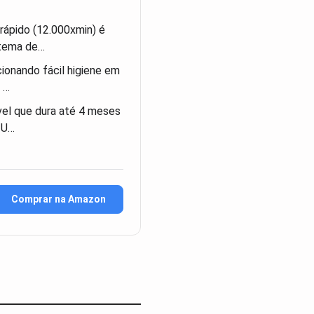
rápido (12.000xmin) é
stema de…
ionando fácil higiene em
 …
vel que dura até 4 meses
 U…
Comprar na Amazon